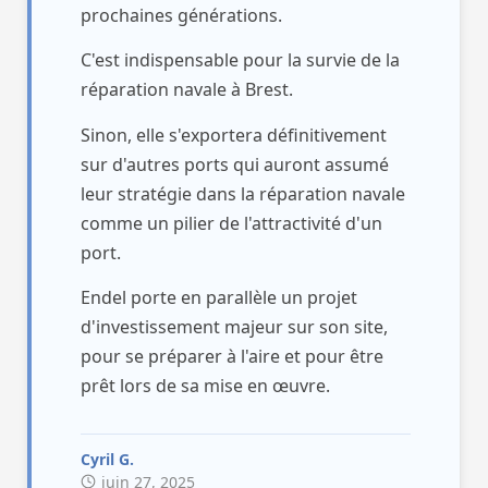
d’habitants du quartier la jouissance de
prochaines générations.
la vue sur la rade.
C'est indispensable pour la survie de la
N’hésitez pas à reprendre contact avec
réparation navale à Brest.
moi, je suis disponible sauf lorsque je
Sinon, elle s'exportera définitivement
suis embarqué.
sur d'autres ports qui auront assumé
Bonne continuation à vous
leur stratégie dans la réparation navale
comme un pilier de l'attractivité d'un
Ganor Ginat
port.
Endel porte en parallèle un projet
d'investissement majeur sur son site,
pour se préparer à l'aire et pour être
prêt lors de sa mise en œuvre.
Cyril G.
juin 27, 2025