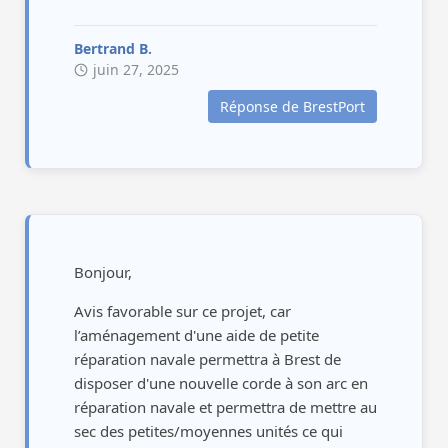
De plus, la construction de la zone de
travaux a l’abri « la double nef » ne me
Bertrand B.
semble pas correspondre aux
juin 27, 2025
constructions que nous pouvons
Réponse de BrestPort
attendre de voir dans ce quartier, un
cube de 20 mètres de haut semble
incongru à cet emplacement.
J’habite rue Porstrein-Lapierre, cette
construction m’enlèvera directement la
vue sur notre jolie rade de Brest.
Bonjour,
C’est une vision qui peut paraître
Avis favorable sur ce projet, car
égoïste, mais le choix d’habiter à mon
l’aménagement d'une aide de petite
adresse a été fait avec la vision que la
réparation navale permettra à Brest de
disposer d'une nouvelle corde à son arc en
ville prenait « possession » de cette
réparation navale et permettra de mettre au
partie portuaire…
sec des petites/moyennes unités ce qui