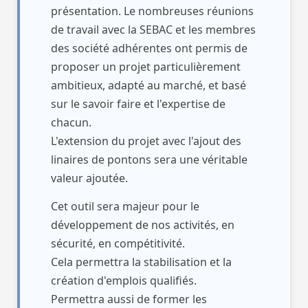
de regarder pour l’installation de ce
présentation. Le nombreuses réunions
chantier naval à trouver une zone
de travail avec la SEBAC et les membres
disponible du côté des cales sèches et
des société adhérentes ont permis de
de la nouvelle zone « énergie
proposer un projet particulièrement
renouvelable ». Dans cette zone, il n’y
ambitieux, adapté au marché, et basé
aura a priori pas de conflit entre
sur le savoir faire et l'expertise de
l’activité d’un chantier naval et l’activité
chacun.
de la ville.
L'extension du projet avec l'ajout des
Pas de nuisances à gérer dans les
linaires de pontons sera une véritable
années à venir….
valeur ajoutée.
Malheureusement je suis contre
Cet outil sera majeur pour le
l’installation de ce nouveau chantier
développement de nos activités, en
naval au 5eme bassin, plus
sécurité, en compétitivité.
particulièrement la construction de la
Cela permettra la stabilisation et la
double nef qui avec une hauteur de 20
création d'emplois qualifiés.
mètres de haut enlèvera à beaucoup
Permettra aussi de former les