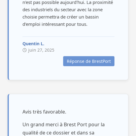
Exerçant la profession de commandant
n'est pas possible aujourd'hui. La proximité
des industriels du secteur avec la zone
de la marine marchande, je suis plus
choisie permettra de créer un bassin
que volontaire pour développer le
d'emploi intéressant pour tous.
maritime en général. Mais pour le
projet proposé il me semble que le
choix du 5eme bassin ne soit pas l’idéal
Quentin L.
juin 27, 2025
à mes yeux pour y implanter un
nouveau chantier naval.
Réponse de BrestPort
Il y a de très grandes chance que le
cabotage se développe de nouveau
pour répondre à nos exigences de
décarbonations de nos transports, si
nous enlevons toute cette longueur de
quai, il n’y en aura plus de disponible
Avis très favorable.
pour accueillir cette flotte de caboteur.
Un grand merci à Brest Port pour la
Il me semble qu’il serait plus judicieux
qualité de ce dossier et dans sa