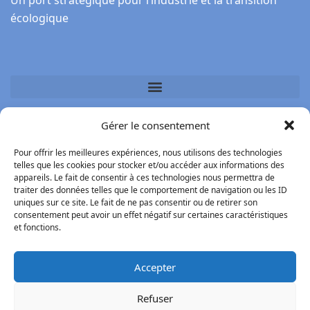
écologique
Gérer le consentement
BrestPort (Siège) Port de Brest
Pour offrir les meilleures expériences, nous utilisons des technologies
telles que les cookies pour stocker et/ou accéder aux informations des
1, rue de Kiel, 29200 Brest
appareils. Le fait de consentir à ces technologies nous permettra de
traiter des données telles que le comportement de navigation ou les ID
uniques sur ce site. Le fait de ne pas consentir ou de retirer son
Crédits photos : BrestPort, Flowindus, Egis, Atelier de
consentement peut avoir un effet négatif sur certaines caractéristiques
l’Ile
et fonctions.
Accepter
Refuser