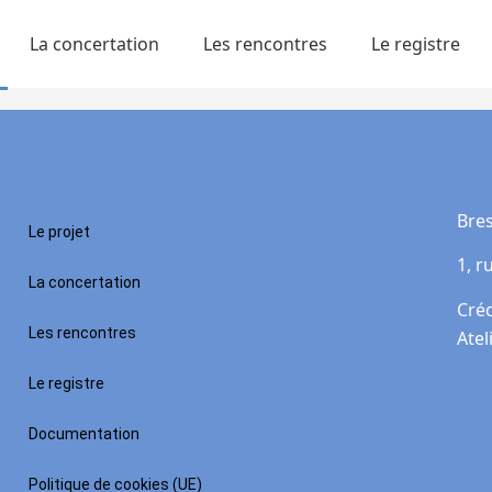
La concertation
Les rencontres
Le registre
Bres
Le projet
1, r
La concertation
Créd
Les rencontres
Ateli
Le registre
Documentation
Politique de cookies (UE)