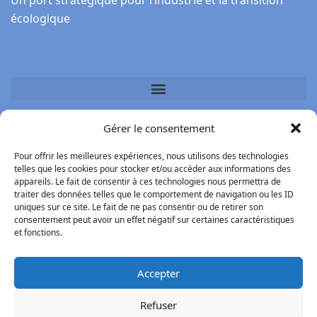
écologique
Gérer le consentement
BrestPort (Siège) Port de Brest
Pour offrir les meilleures expériences, nous utilisons des technologies
telles que les cookies pour stocker et/ou accéder aux informations des
1, rue de Kiel, 29200 Brest
appareils. Le fait de consentir à ces technologies nous permettra de
traiter des données telles que le comportement de navigation ou les ID
uniques sur ce site. Le fait de ne pas consentir ou de retirer son
Crédits photos : BrestPort, Flowindus, Egis, Atelier de
consentement peut avoir un effet négatif sur certaines caractéristiques
l’Ile
et fonctions.
Accepter
Refuser